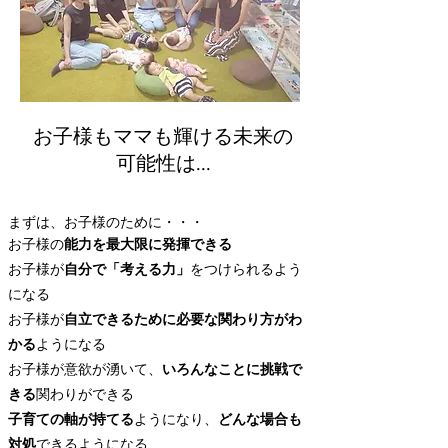
お子様もママも輝ける未来の
可能性は...
​まずは、お子様のために・・・
お子様の
能力を最大限に発揮できる
お子様が
自分で「考える力」
をつけられるよう
になる
お子様が
自立できるために必要な関わり方がわ
かる
ようになる
お子様が意欲が湧いて、
いろんなことに挑戦で
きる
関わりができる
子育ての軸が持てる
ようになり、
どんな場合も
対処
できるようになる