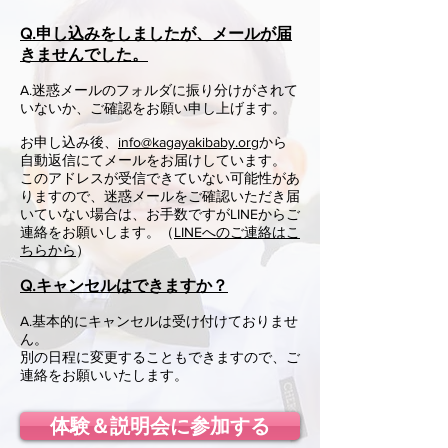
Q.申し込みをしましたが、メールが届
きませんでした。
A.迷惑メールのフォルダに振り分けがされて
いないか、ご確認をお願い申し上げます。
お申し込み後、
info@kagayakibaby.org
から
自動返信にてメールをお届けしています。
このアドレスが受信できていない可能性があ
りますので、迷惑メールをご確認いただき届
いていない場合は、お手数ですがLINEからご
連絡をお願いします。（
LINEへのご連絡はこ
ちらから
）
Q.キャンセルはできますか？
A.基本的にキャンセルは受け付けておりませ
ん。
別の日程に変更することもできますので、ご
連絡をお願いいたします。
体験＆説明会に参加する