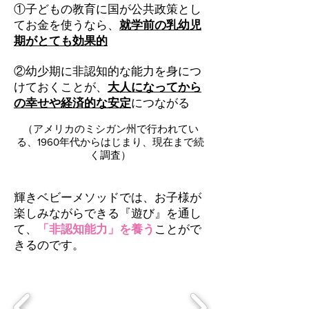
①子どもの教育に国が公共政策とし
てお金を使うなら、
就学前の乳幼児
期がとても効果的
②幼少期に非認知的な能力を身につ
けておくことが、
大人になってから
の幸せや経済的な安定
につながる
（アメリカのミシガン州で行われてい
る、1960年代からはじまり、現在まで続
く調査）
輝きベビーメソッドでは、お子様が
楽しみながらできる『遊び』を通し
て、
「非認知能力」を養う
ことがで
きるのです。