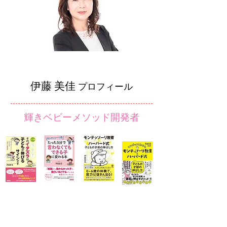
講師紹介
​伊藤 美佳
プロフィール
輝きベビーメソッド開発者
(株)D・G・P代表取締役。0歳か
らの乳幼児親子教室「輝きベビ