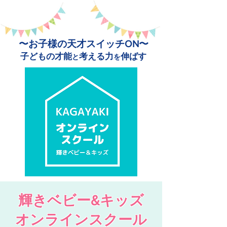
〜お子様の天才スイッチON〜
子どもの才能
考える力
伸ばす
と
を
輝きベビー&
キッズ
オンラインスクール