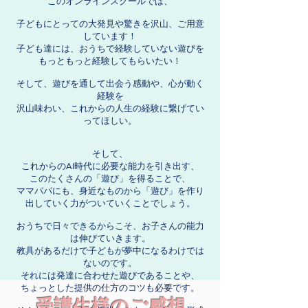
このオンラインスクールでは、
子どもにとっての大発見や驚きを沢山、ご用意
しています！
子ども達には、おうちで経験していない遊びを
もっともっと経験してもらいたい！
そして、遊びを通して出会う感動や、心が動く
経験を
沢山味わい、これからの人生の経験に繋げてい
ってほしい。
そして、
これからのAI時代に必要な能力を引き出す、
このたくさんの「遊び」を得ることで、
ママパパにも、身近なものから「遊び」を作り
出していく力がついていくことでしょう。
おうちで日々できるからこそ、お子さんの能力
は伸びていきます。
教具があるだけで子どもが夢中になるわけでは
ないのです。
それには発達に合わせた遊びであることや、
ちょっとした提供の仕方のコツも必要です。
受講生様のご感想