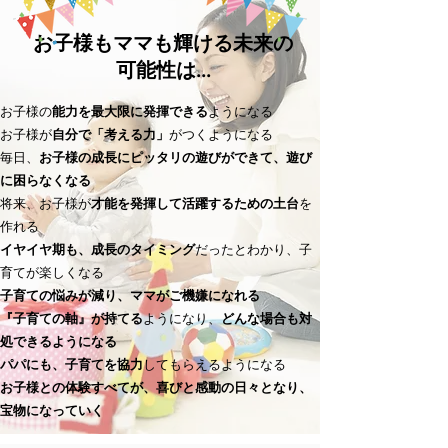
お子様もママも輝ける未来の
可能性は...
お子様の
能力を最大限に発揮できる
ようになる
お子様が
自分で「考える力」
がつくようになる
毎日、
お子様の成長にピッタリの遊びができて、遊び
に困らなくなる
将来、お子様が
才能を発揮して活躍するための土台
を
作れる
イヤイヤ期も、成長のタイミング
だったとわかり、子
育てが楽しくなる
子育ての悩みが減り、ママがご機嫌になれる
『子育ての軸』が持てる
ようになり、
どんな場合も対
処できるようになる
パパにも、子育てを
協力
してもらえるようになる
お子様との体験すべてが、喜びと感動の日々となり、
宝物になっていく