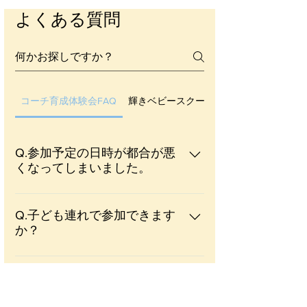
よくある質問
コーチ育成体験会FAQ
輝きベビースクール
Q.参加予定の日時が都合が悪
くなってしまいました。
カスタマーメールにご連絡ください。
E-mail：info@kagayakibaby.org
Q.子ども連れで参加できます
か？
講座に集中していただくために、お預
けしていただくことをおすすめしてお
Q.耳だけの参加はできます
か？
ります。 やむを得ない理由や、どうし