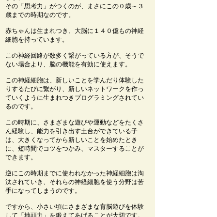
その「思考力」がつくのが、まさにこの０歳～３
歳までの時期なのです。
赤ちゃんは生まれつき、大脳に１４０億もの神経
細胞を持っています。
この神経回路が数多く繋がっている方が、そうで
ない場合より、脳の機能を有効に使えます。
この神経細胞は、新しいことを学んだり体験した
りするたびに繋がり、新しいネットワークを作っ
ていくように生まれつきプログラミングされてい
るのです。
この時期に、さまざまな遊びや運動などをたくさ
ん経験し、能力を引き出す土台ができている子
は、大きくなってから新しいことを始めたとき
に、短時間でコツをつかみ、マスターすることが
できます。
逆にこの時期までに使われなかった神経細胞は淘
汰されていき、それらの神経細胞を使う分野は苦
手になってしまうのです。
ですから、小さい頃にさまざまな育脳遊びを体験
して「地頭力」を鍛えてあげることが大切です。