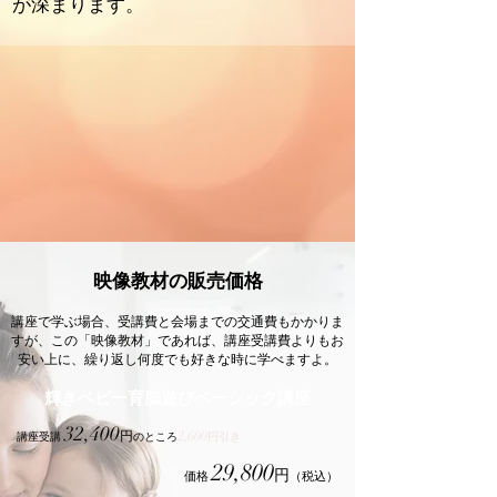
が深まります。
映像教材の販売価格
講座で学ぶ場合、受講費と会場までの交通費もかかりま
すが、この「映像教材」であれば、講座受講費よりもお
安い上に、繰り返し何度でも好きな時に学べますよ。
輝きベビー育脳遊びベーシック講座
32,400
円
2,600
講座受講
のところ
円引き
29,800
円
価格
（税込）