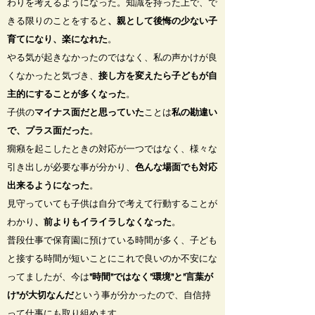
わりを考えるようになった。
知識を持った上で、で
きる限りのことをすると
、親として後悔の少ない子
育てになり、楽になれた
。
やる気が起きなかったのではなく、私の声かけが良
くなかったと気づき、
接し方を変えたら子どもが自
主的にすることが多くなった
。
子供の
マイナス面だと思っていた
ことは
私の勘違い
で、プラス面だった
。
癇癪を起こしたときの対応が一つではなく、様々な
引き出しが必要な事が分かり、
色んな場面でも対応
出来るようになった
。
見守っていても子供は自分で考えて行動することが
わかり
、前よりもイライラしなくなった
。
普段仕事で保育園に預けている時間が多く、子ども
と接する時間が短いことにこれで良いのか不安にな
ってましたが、今は
"時間"ではなく"環境"と"言葉が
け"が大切なんだ
という事が分かったので、自信持
って仕事にも取り組めます。