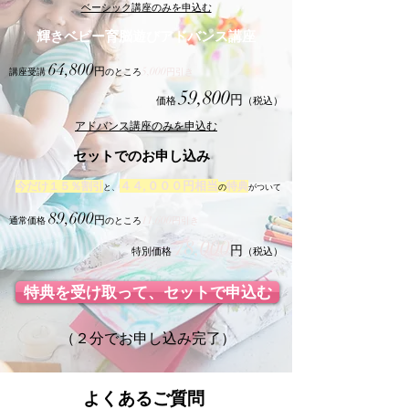
​ベーシック講座のみを申込む
輝きベビー育脳遊びアドバンス講座
64,800
円
5,000
講座受講
のところ
円引き
59,800
円
価格
（税込）
​アドバンス講座のみを申込む
​セットでのお申し込み
４４,０００
円相当
今だけ１５％割引
特典
と、
の
がついて
89,600
円
11,600
通常価格
のところ
円引き
78,000
円
特別価格
（税込）
特典を受け取って、セットで申込む
（２分でお申し込み完了）
よくあるご質問