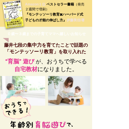
Amazon１位
ベストセラー書籍
（発売
２週間で増刷）
『モンテッソーリ教育✖️ハーバード式
子どもの才能の伸ばし方』
伊藤美佳/著
０歳〜３歳までの子育てママへ嬉しいお知らせ
集中力
藤井七段
の
を育てたことで話題の
「モンテッソーリ教育」
を取り入れた
“育脳” 遊び
、おうちで学べる
が
自宅教材
になりました。